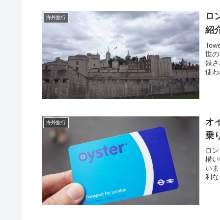
ロ
海外旅行
紹
To
世の
録さ
使わ
オ
海外旅行
乗
ロン
構い
いま
利な