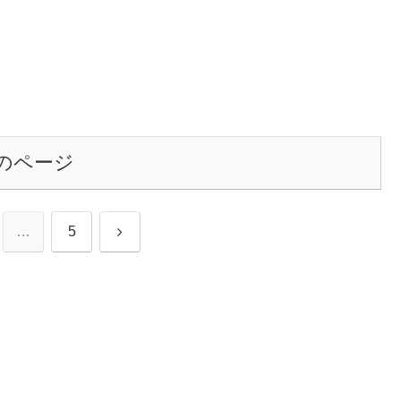
のページ
次
…
5
へ