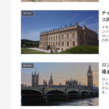
チ
海外旅行
ス
イギ
ンバ
ロン
の中に
ロ
海外旅行
場
ロン
ころ
から
す。