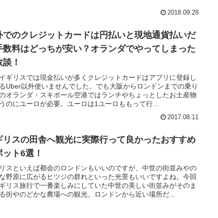
2018.09.28
外でのクレジットカードは円払いと現地通貨払いだ
手数料はどっちが安い？オランダでやってしまった
敗談！
イギリスでは現金払いが多くクレジットカードはアプリに登録し
るUber以外使いませんでした。でも大阪からロンドンまでの乗り
のオランダ・スキポール空港ではランチやちょっとしたお土産物
うのにユーロが必要。ユーロは1ユーロももって行...
2017.08.11
ギリスの田舎へ観光に実際行って良かったおすすめ
ポット6選！
リスといえば都会のロンドンもいいのですが、中世の街並みやの
な野原に広がるヒツジの群れといった光景もいいですよね。今回
ギリス旅行で一番楽しみにしていた中世の美しい街並みがそのま
る街やのどかな農場への観光。ロンドンから近い場所だ...