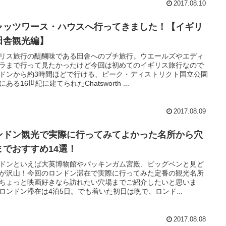
2017.08.10
ャッツワース・ハウスへ行ってきました！【イギリ
田舎観光編】
リス旅行の醍醐味である田舎へのプチ旅行。ウエールズやエディ
ラまで行って見たかったけど今回は初めてのイギリス旅行なので
ドンから約3時間ほどで行ける、ピーク・ディストリクト国立公園
ある16世紀に建てられたChatsworth ...
2017.08.09
ンドン観光で実際に行ってみてよかった名所から穴
までおすすめ14選！
ドンといえば大英博物館やバッキンガム宮殿、ビッグベンと見ど
が沢山！今回のロンドン滞在で実際に行ってみた定番の観光名所
ちょっと映画好きなら訪れたい穴場までご紹介したいと思いま
ロンドン滞在は4泊5日。でも着いた初日は晩で、ロンド...
2017.08.08