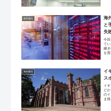
海
海外旅行
と
失
今回
てい
継ぎ
を買
イ
海外旅行
ス
イギ
どか
のイ
ま残