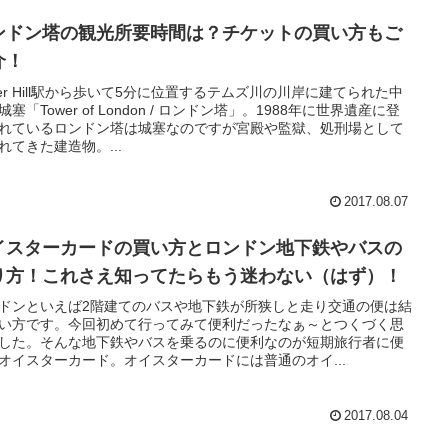
ンドン塔の観光所要時間は？チケットの買い方もご
介！
wer Hill駅から歩いて5分に位置するテムズ川の川岸に建てられた中
城塞「Tower of London / ロンドン塔」。1988年に世界遺産に登
れているロンドン塔は城塞なのですが宮殿や監獄、処刑場として
れてきた建造物。...
2017.08.07
イスターカードの買い方とロンドン地下鉄やバスの
り方！これさえ知ってたらもう迷わない（はず）！
ドンといえば2階建てのバスや地下鉄が所狭しと走り交通の便は結
い方です。今回初めて行ってみて便利だったなぁ～とつくづく思
した。そんな地下鉄やバスを乗るのに便利なのが短期旅行者に便
オイスターカード。オイスターカードには普通のオイ...
2017.08.04