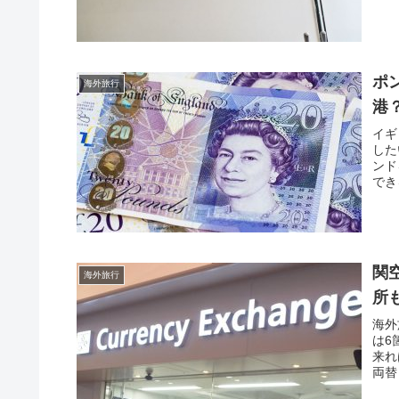
ポ
海外旅行
港
イギ
した
ンド
でき
関
海外旅行
所
海外
は6
来れ
両替