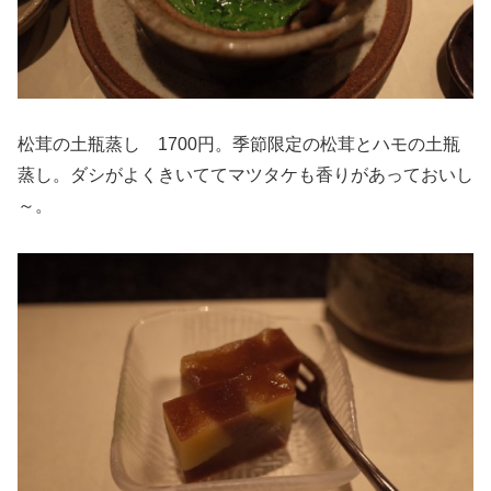
松茸の土瓶蒸し 1700円。季節限定の松茸とハモの土瓶
蒸し。ダシがよくきいててマツタケも香りがあっておいし
～。