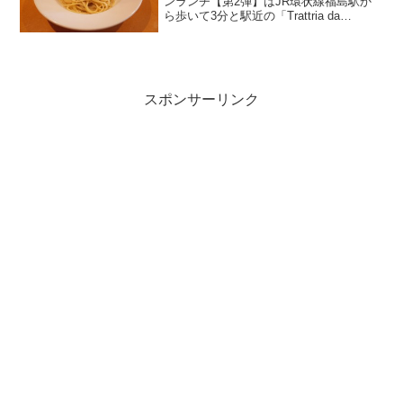
ンランチ【第2弾】はJR環状線福島駅か
ら歩いて3分と駅近の「Trattria da
giacomo（トラットリア ダ ジャコ
モ）」。カウンター席もあるのでお一人
様でも入りやすい雰囲気です。ここは数
年前から...
スポンサーリンク