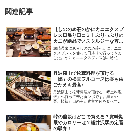
関連記事
【しののめ荘のかにカニエクスプ
グルメ
レス日帰り口コミ】ぷりっぷりの
カニが絶品でノスタルジーな雰囲
気が楽しめる旅館！
城崎温泉にあるしののめ荘へかにカニエ
クスプレスを使って日帰りで行ってきま
した。かにカニエクスプレスはJRから11
月から3月まで出ている日帰りプランの商
品で、城崎温泉までの電車代と旅館での
カニ会席のランチが楽しめるお得なセッ
丹波篠山で松茸料理が頂ける
グルメ
トプランです。城崎...
「懐」の松茸フルコースは香も歯
ごたえも最高♪
丹波篠山で松茸料理が頂ける「郷土料理
懐」へ行って来た食レポです。黒豆や
栗、松茸と山の幸が豊富で何を食べても
美味しい丹波篠山。今回は何としても丹
波篠山で松茸料理を食べたくて松茸のシ
ーズンに行ってきました。丹波篠山で松
峠の釜飯はどこで買える？賞味期
グルメ
茸料理を頂けるお店といえ...
限やカロリーは？軽井沢駅の定番
の駅弁！