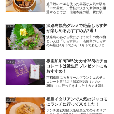
益子焼の土釜を使った容器が人気の駅弁
「峠の釜飯」。昔軽井沢まで新幹線が開
通するまでは、信越本線の横川駅に駅弁
で売りに来てるのを買ってから軽井沢に
行ってました。昔は電車のお客さんが峠
の釜飯を買えるように、横川駅での電車
淡路島観光グルメで絶品しらす丼
グルメ
の停車時間もとられてるほ...
が楽しめるおすすめ店7選！
淡路島の春から秋にかけての旬の食べ物
といえば「しらす丼」！淡路島のしらす
の時期は4月下旬から11月下旬あたりまで
で、この季節に淡路島に観光に行ったら
とりあえずしらす丼は食べたいおすすめ
のグルメです♪先日淡路島に遊びに行った
祇園加加阿365(カカオ365)のチョ
際にしらす丼を食べ...
グルメ
コレートは誕生日プレゼントにも
おすすめ！
京都祇園にあるマールブランシュのチョ
コレート専門店「加加阿365（カカオ
365）」に行ってきました！カカオ365と
いえば365日毎日違う紋がデザインされた
チョコレート「加加阿365」が有名ですよ
ね。自分の誕生日のチョコレートもある
福島イタリアンで人気のジャコモ
グルメ
し、記念日...
にランチに行って来ました！
ランチ激戦地区大阪福島区でのイタリア