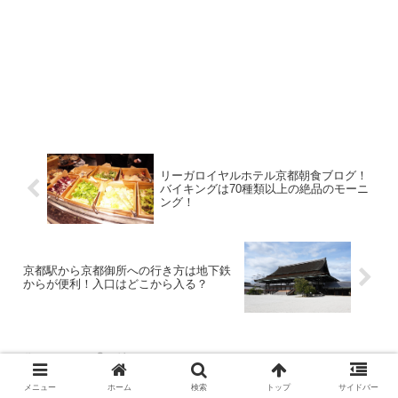
リーガロイヤルホテル京都朝食ブログ！
バイキングは70種類以上の絶品のモーニ
ング！
京都駅から京都御所への行き方は地下鉄
からが便利！入口はどこから入る？
ホーム
グルメ
メニュー
ホーム
検索
トップ
サイドバー