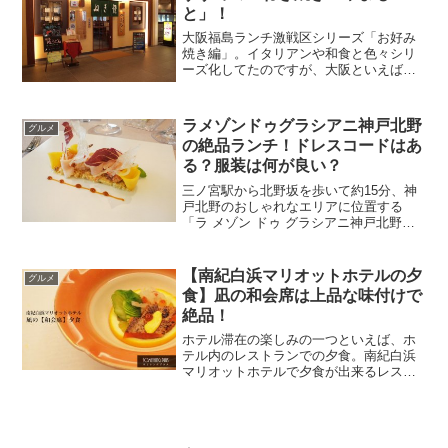
と」！
大阪福島ランチ激戦区シリーズ「お好み
焼き編」。イタリアンや和食と色々シリ
ーズ化してたのですが、大阪といえばや
っぱりお好み焼き。福島区にも美味しい
お好み焼き屋さんは色々あるんですけ
ど、店舗もキレイなほたるまち店のねぎ
ラメゾンドゥグラシアニ神戸北野
グルメ
焼きやまもとへ行って来まし...
の絶品ランチ！ドレスコードはあ
る？服装は何が良い？
三ノ宮駅から北野坂を歩いて約15分、神
戸北野のおしゃれなエリアに位置する
「ラ メゾン ドゥ グラシアニ神戸北野」
へランチに行ってきました♪グラシアニで
は地産地消を意識した目でも楽しめる、
ミシュラン一つ星に輝く美味しいフレン
【南紀白浜マリオットホテルの夕
グルメ
チをランチならリー...
食】凪の和会席は上品な味付けで
絶品！
ホテル滞在の楽しみの一つといえば、ホ
テル内のレストランでの夕食。南紀白浜
マリオットホテルで夕食が出来るレスト
ランは、洋食の「Grill & Dining G」か和
食の「凪」があります。今回は和食が食
べたかったので和食の凪を予約しまし
た。外資...