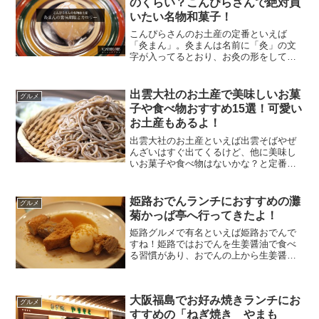
のくらい？こんぴらさんで絶対買
いたい名物和菓子！
こんぴらさんのお土産の定番といえば
「灸まん」。灸まんは名前に「灸」の文
字が入ってるとおり、お灸の形をしてい
て中には黄身餡を使った素朴で優しい甘
さの和菓子です。こんぴらさんのお土産
といえば「灸まん」っていわれるくらい
出雲大社のお土産で美味しいお菓
グルメ
有名なんですけど。「こんぴ...
子や食べ物おすすめ15選！可愛い
お土産もあるよ！
出雲大社のお土産といえば出雲そばやぜ
んざいはすぐ出てくるけど、他に美味し
いお菓子や食べ物はないかな？と定番以
外のお土産があるのか気になりますよ
ね。実際に出雲大社に行って色々と現地
でお土産を見てきました。そしたら美味
姫路おでんランチにおすすめの灘
グルメ
しそうなお菓子や食べ物がい...
菊かっぱ亭へ行ってきたよ！
姫路グルメで有名といえば姫路おでんで
すね！姫路ではおでんを生姜醤油で食べ
る習慣があり、おでんの上から生姜醤油
をかけて食べるか、小皿の生姜醤油につ
けて食べるかの2通りの食べ方がありま
す。だしのとり方とか色々ありますが、
大阪福島でお好み焼きランチにお
生姜醤油で食べるおでんは...
グルメ
すすめの「ねぎ焼き やまも