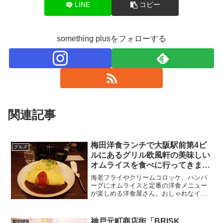
LINE
コピー
something plusをフォローする
関連記事
梅田洋食ランチで大阪駅前第4ビ
グルメ
ルにあるグリル欧風軒の美味しい
オムライスを食べに行ってきまし
た！
海老フライやクリームコロッケ、ハンバ
ーグにオムライスと定番の洋食メニュー
が楽しめる洋食屋さん。おしゃれなイタ
リアンやフレンチもいいけどやっぱり洋
食メニューも食べたくなりますよね！今
回は梅田大阪駅前第4ビルにある美味しく
神戸元町商店街「BRISK
グルメ