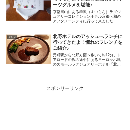
ーツグルメを堪能♪
京都嵐山にある翠嵐（すいらん）ラグジ
ュアリーコレクションホテル京都へ和の
アフタヌーンティに行って来ました！翠
嵐ラグジュアリーコレクションホテル京
都といえば嵐山の桂川沿いにある高級ホ
テル♪そのホテル敷地内にある茶寮八翠で
北野ホテルのアッシュへランチに
グルメ
和のアフタヌーンティー...
行ってきたよ！憧れのフレンチを
ご紹介♪
元町駅から北野方面へ歩いて約12分、ト
アロードの坂の途中にあるヨーロッパ風
のスモールラグジュアリーホテル「北野
ホテル」。北野ホテルが有名になったの
は「世界一」「と賞賛された世界一の朝
食も楽しむことができる関西ではちょっ
とした憧れのプチホテル...
スポンサーリンク