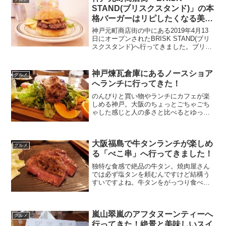
て人気の洋食屋さん「グ...
STAND(ブリスクスタンド)」の本
格バーガーはリピしたくなる美味
しさ！
神戸元町商店街の中にある2019年4月13
日にオープンされたBRISK STAND(ブリ
スクスタンド)へ行ってきました。ブリス
クスタンドでは兵庫県三木市で人気だっ
たバーガー屋さん「BUZZ
HAMBURGER」の元祖「切ったやつハン
神戸煉瓦倉庫にあるノースショア
グルメ
バーガー...
へランチに行ってきた！
のんびりと買い物やランチにカフェが楽
しめる神戸。大阪のちょっとごちゃごち
ゃした感じと人の多さと比べるとゆっく
りできるので神戸三ノ宮方面っていいで
すよね。今回は前々から行ってみたかっ
た大阪でも人気のおしゃれなノースショ
大阪福島で牛タンランチが楽しめ
ア神戸にランチに行って来...
グルメ
る「べこ串」へ行ってきました！
独特な食感で絶品の牛タン。焼肉屋さん
では必ず塩タンを頼むんですけど結構う
すいですよね。牛タンをがっつり食べた
い時は厚切り牛タンが食べられるお店が
一番！今回はランチ激戦区の大阪福島で
駅近でリーズナブルな牛タン定食が楽し
嵐山翠嵐のアフタヌーンティーへ
める「ベコ串」に行ってき...
グルメ
行ってきた！絶景と美味しいスイ