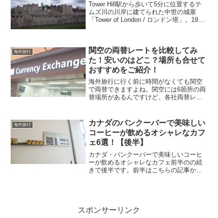
Tower Hill駅から歩いて5分に位置するテ
ムズ川の川岸に建てられた中世の城塞
「Tower of London / ロンドン塔」。1988
年に世界遺産に登録されているロンドン
塔は城塞なのですが宮殿や監獄、処刑場
として使われてきた建造物。...
関空の両替レートを比較してみ
海外旅行
た！安いのはどこ？場所も合せて
おすすめをご紹介！
海外旅行に行く前に時間がなくても関空
で両替できますよね。関空には6箇所の両
替場所があるんですけど、各社両替レー
トが違います。出来れば少しでも安いレ
ートで外貨両替したいですよね！今回は
関空の両替レートを徹底比較してみて、
カナダのバンクーバーで美味しい
海外旅行
安い場所や割引きクーポ...
コーヒーが飲めるオシャレなカフ
ェ6選！【後半】
カナダ・バンクーバーで美味しいコーヒ
ーが飲めるオシャレなカフェ前半のの続
きで後半です。前半はこちらの記事から↓
カナダ・バンクーバーで美味しいコーヒ
ーが飲めるオシャレなカフェ6選！【前
半】バンクーバーって本当にオシャレな
カフェが多くてカフェ巡...
スポンサーリンク