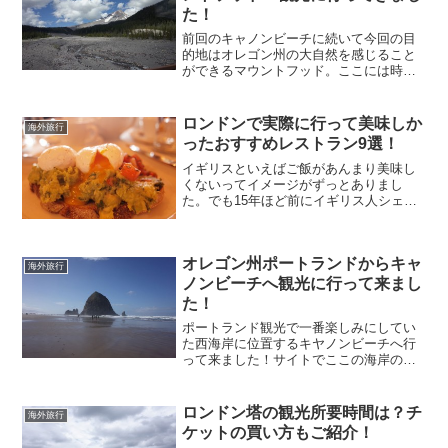
た！
前回のキャノンビーチに続いて今回の目
的地はオレゴン州の大自然を感じること
ができるマウントフッド。ここには時間
に余裕があったら行きたいなぁと思って
いた所、ネットで10%OFFのキャンペー
ンが行われていたので申し込みました。
ロンドンで実際に行って美味しか
海外旅行
運がよかったです。ポ...
ったおすすめレストラン9選！
イギリスといえばご飯があんまり美味し
くないってイメージがずっとありまし
た。でも15年ほど前にイギリス人シェフ
のジェイミー・オリバー氏を知ってから
イギリスの料理に対する見方も変わって
きました。今回実際にイギリスに行って
オレゴン州ポートランドからキャ
みてほとんどのレストラン...
海外旅行
ノンビーチへ観光に行って来まし
た！
ポートランド観光で一番楽しみにしてい
た西海岸に位置するキヤノンビーチへ行
って来ました！サイトでここの海岸の写
真を初めて見た日からいつか行きたいな
ーってずっと思っていたので目の前で見
れた時の感動は今でも忘れません！今回
ロンドン塔の観光所要時間は？チ
海外旅行
ここキャノンビーチに行く...
ケットの買い方もご紹介！