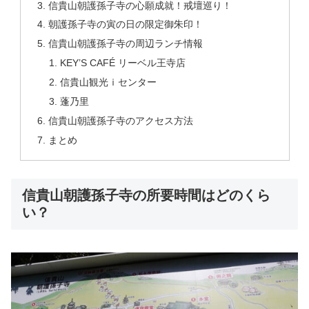
信貴山朝護孫子寺の心願成就！戒壇巡り！
朝護孫子寺の寅の日の限定御朱印！
信貴山朝護孫子寺の周辺ランチ情報
KEY’S CAFÉ リーベル王寺店
信貴山観光ｉセンター
蓬乃里
信貴山朝護孫子寺のアクセス方法
まとめ
信貴山朝護孫子寺の所要時間はどのくら
い？