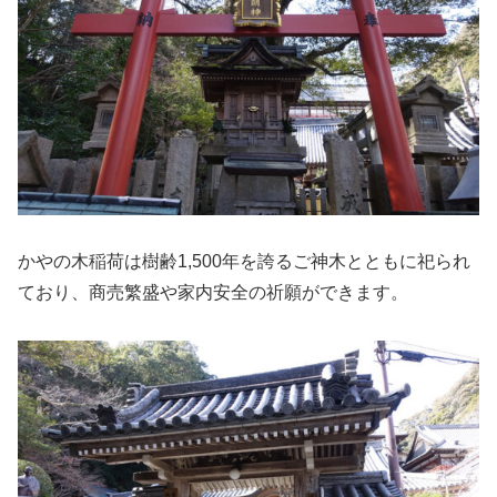
かやの木稲荷は樹齢1,500年を誇るご神木とともに祀られ
ており、商売繁盛や家内安全の祈願ができます。