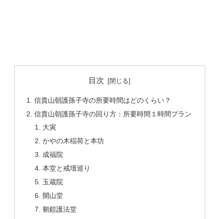
目次
信貴山朝護孫子寺の所要時間はどのくらい？
信貴山朝護孫子寺の回り方：所要時間１時間プラン
大寅
かやの木稲荷と本坊
成福院
本堂と戒壇巡り
玉蔵院
開山堂
剱鎧護法堂