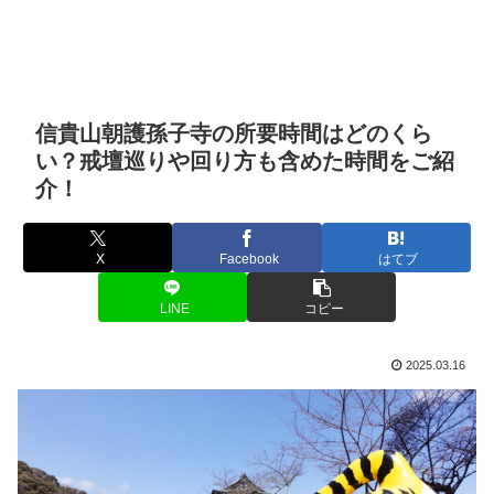
信貴山朝護孫子寺の所要時間はどのくら
い？戒壇巡りや回り方も含めた時間をご紹
介！
X
Facebook
はてブ
LINE
コピー
2025.03.16