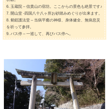
6. 玉蔵院 – 信貴山の宿坊。ここからの景色も絶景です♪
7. 開山堂 -四国八十八ヶ所お砂踏みめぐりが出来ます。
8. 剱鎧護法堂 – 当病平癒の神様、身体健全、無病息災
を祈って参拝。
9. バス停 – 一巡して、再びバス停へ。