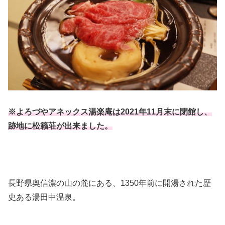
※よろづやアネックス湯楽庵は2021年11月末に閉館し、
跡地に松籟荘が出来ました。
長野県奥信濃の山の麓にある、1350年前に開湯された歴
史ある湯田中温泉。