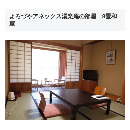
よろづやアネックス湯楽庵の部屋 8畳和
室