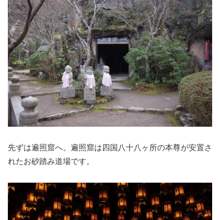
先ずは遍照窟へ。遍照窟は四国八十八ヶ所の本尊が安置さ
れたお砂踏み道場です。