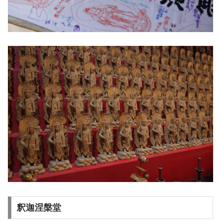
釈迦涅槃堂