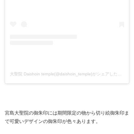
大聖院 Daishoin temple(@daishoin_temple)がシェアした投稿
宮島大聖院の御朱印には期間限定の物から切り絵御朱印ま
で可愛いデザインの御朱印が色々あります。