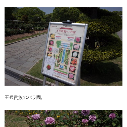
王候貴族のバラ園。