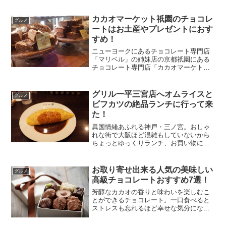
ょっと迷いますよね。せっかく買った美
味しい和菓子だからこそ、できるだけ美
味しい状態で楽しみたいですよね！実
カカオマーケット祇園のチョコレ
グルメ
は、栗きんとんは保存方法を...
ートはお土産やプレゼントにおす
すめ！
ニューヨークにあるチョコレート専門店
「マリベル」の姉妹店の京都祇園にある
チョコレート専門店「カカオマーケトッ
ト」。カカオマーケットは三条にあるマ
リベルとはまたちょっと違った雰囲気の
チョコレート専門店。マリベルは古都京
グリル一平三宮店へオムライスと
グルメ
都の古民家を利用した京都...
ビフカツの絶品ランチに行って来
た！
異国情緒あふれる神戸・三ノ宮。おしゃ
れな街で大阪ほど混雑もしていないから
ちょっとゆっくりランチ、お買い物に来
るのにオススメの街。神戸三宮といえば
美味しいオムライスやビフカツなどの定
番洋食メニューランチが楽しめる老舗の
お取り寄せ出来る人気の美味しい
グルメ
洋食屋さんがいっぱいあり...
高級チョコレートおすすめ7選！
芳醇なカカオの香りと味わいを楽しむこ
とができるチョコレート。一口食べると
ストレスも忘れるほど幸せな気分になれ
ますね！チョコレートはフレーバーを加
えないチョコレートバーも美味しいので