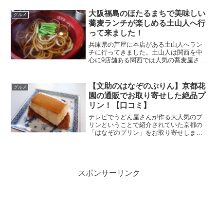
すが、ナッツや果物などとあわせたガナ
大阪福島のほたるまちで美味しい
ッシュなどはまた一味違う...
グルメ
蕎麦ランチが楽しめる土山人へ行
って来ました！
兵庫県の芦屋に本店がある土山人へラン
チに行ってきました。土山人は関西を中
心に9店舗ある関西では人気の蕎麦屋さん
で、大阪福島区にも1店舗あります。福島
区には美味しいお蕎麦屋さんが色々ある
けど、蕎麦と一緒にお惣菜小鉢とかも一
【文助のはなぞのぷりん】京都花
グルメ
緒に食べたい時は「土...
園の通販でお取り寄せした絶品プ
リン！【口コミ】
テレビでうどん屋さんが作る大人気のプ
リンということで紹介されていた京都の
「はなぞのプリン」をお取り寄せしまし
た♪はなぞのプリンは京都花園にある食事
処「うどん めし 文助」が作る自家製手作
りデザートです。通販でプリンを買うの
は初めてだったので...
スポンサーリンク