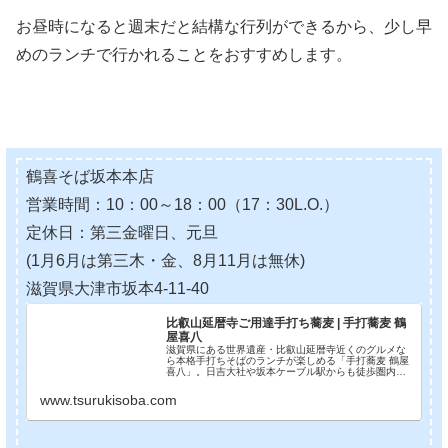
お昼時になると週末だと結構な行列ができるから、少し早
めのランチで行かれることをおすすめします。
鶴喜そば坂本本店
営業時間：10：00～18：00（17：30L.O.）
定休日：第三金曜日、元旦
(1月6月は第三木・金、8月11月は無休)
滋賀県大津市坂本4-11-40
比叡山延暦寺ご用達手打ち蕎麦 | 手打蕎麦 鶴
屋喜八
滋賀県にある世界遺産・比叡山延暦寺近くのグルメな
ら本格手打ちそばのランチが楽しめる「手打蕎麦 鶴屋
喜八」。日吉大社や坂本ケーブル駅からも徒歩圏内で
登録有形文化財にも指定された母屋もご内観頂けま
す。
www.tsurukisoba.com