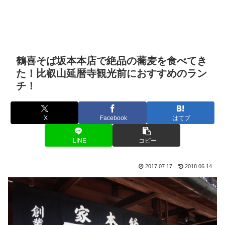
鶴喜そば坂本本店で絶品の蕎麦を食べてき
た！比叡山延暦寺観光前におすすめのラン
チ！
X
Facebook
はてブ
LINE
コピー
2017.07.17
2018.06.14