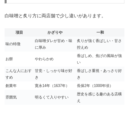
白味噌と炙り方に両店舗で少し違いがあります。
項目
かざりや
一和
白味噌ダレが甘め・味
炙りが強く香ばしい・甘さ
味の特徴
に厚み
控えめ
香ばしめ、焦げの風味が強
お餅
やわらかめ
い
こんな人におす
甘党・しっかり味が好
香ばしさ重視・あっさり好
すめ
き
き
創業年
寛永14年（1637年）
長保2年（1000年頃）
歴史を感じる趣のある店構
雰囲気
明るくて入りやすい
え