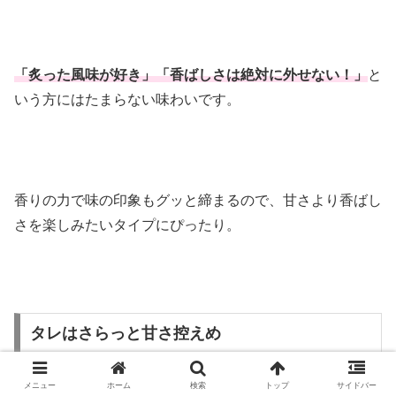
「炙った風味が好き」「香ばしさは絶対に外せない！」
と
いう方にはたまらない味わいです。
香りの力で味の印象もグッと締まるので、甘さより香ばし
さを楽しみたいタイプにぴったり。
タレはさらっと甘さ控えめ
メニュー
ホーム
検索
トップ
サイドバー
一和の白味噌ダレは、かざりやよりさらっと軽め。