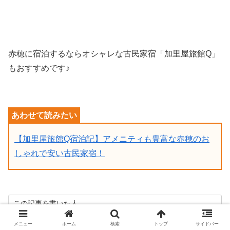
赤穂に宿泊するならオシャレな古民家宿「加里屋旅館Q」
もおすすめです♪
【加里屋旅館Q宿泊記】アメニティも豊富な赤穂のお
しゃれで安い古民家宿！
この記事を書いた人
something plus
メニュー
ホーム
検索
トップ
サイドバー
全国47都道府県のうち32県を旅したアラフィ