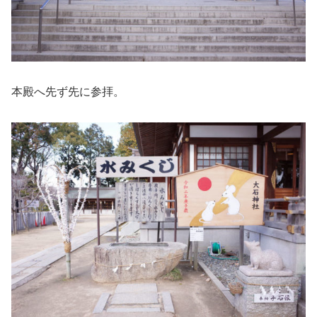
本殿へ先ず先に参拝。