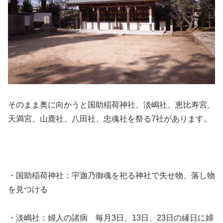
そのまま奥に向かうと国助稲荷神社、淡嶋社、恵比寿宮、
天満宮、山鹿社、八田社、忠魂社を祭る7社があります。
・国助稲荷神社：宇迦乃御魂を祀る神社で失せ物、落し物
を見つける
・淡嶋社：婦人の諸病 毎月3日、13日、23日の縁日に婦