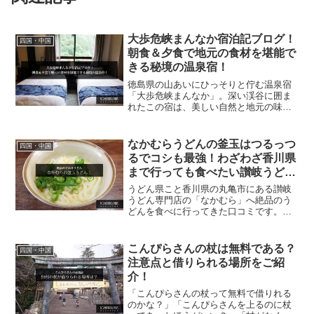
大歩危峡まんなか宿泊記ブログ！
四国・中国
朝食＆夕食で地元の食材を堪能で
きる秘境の温泉宿！
徳島県の山あいにひっそりと佇む温泉宿
「大歩危峡まんなか」。深い渓谷に囲ま
れたこの宿は、美しい自然と地元の味覚
を満喫できるまさに秘境の温泉宿！本記
事では実際に宿泊して体験した「大歩危
峡まんなか」の魅力を、温泉・料理・観
なかむらうどんの釜玉はつるっつ
四国・中国
光といったテーマごとに詳...
るでコシも最強！わざわざ香川県
まで行っても食べたい讃岐うど
ん！
うどん県こと香川県の丸亀市にある讃岐
うどん専門店の「なかむら」へ絶品のう
どんを食べに行ってきた口コミです。な
かむらは数ある讃岐うどんのお店の中で
も人気のお店で、ゴールデンウイークや
お盆、連休になると2時間もの待ち時間が
こんぴらさんの杖は無料である？
四国・中国
出るほど！讃岐うどんと...
注意点と借りられる場所をご紹
介！
「こんぴらさんの杖って無料で借りれる
のかな？」「こんぴらさんを上るのに杖