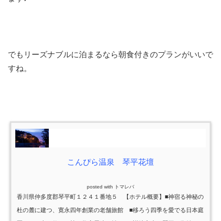
でもリーズナブルに泊まるなら朝食付きのプランがいいで
すね。
こんぴら温泉 琴平花壇
posted with
トマレバ
香川県仲多度郡琴平町１２４１番地５ 【ホテル概要】■神宿る神秘の
杜の麓に建つ、寛永四年創業の老舗旅館 ■移ろう四季を愛でる日本庭