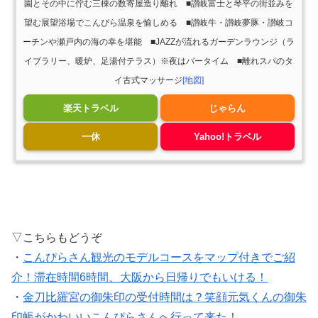
園とその中に佇む三棟の数寄屋造り離れ ■讃岐富士と琴平の街並みを
望む展望浴場でこんぴら温泉を愉しめる ■讃岐牛・讃岐夢豚・讃岐コ
ーチンや瀬戸内の海の幸を堪能 ■JAZZが流れるガーデンラウンジ（ラ
イブラリー、暖炉、足湯付テラス）※夜はバータイム ■離れスパのタ
イ古式マッサージ
[地図]
楽天トラベル
じゃらん
一休
Yahoo!トラベル
▽こちらもどうぞ
・
こんぴらさん観光のモデルコースをマップ付きでご紹
介！滞在時間6時間、大阪から日帰りでもいける！
・
金刀比羅宮の御朱印の受付時間は？笑顔元気くんの御朱
印帳がかわいいこんぴらさんへ行って来た！