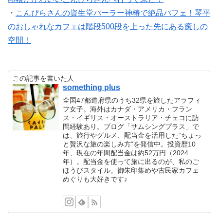
・
こんぴらさんの資生堂パーラー神椿で絶品パフェ！琴平
のおしゃれなカフェは階段500段を上った先にある癒しの
空間！
この記事を書いた人
something plus
全国47都道府県のうち32県を旅したアラフィ
フ女子。海外はカナダ・アメリカ・フラン
ス・イギリス・オーストラリア・チェコに訪
問経験あり。ブログ「サムシングプラス」で
は、旅行やグルメ、配当金を活用した“ちょっ
と贅沢な旅の楽しみ方”を発信中。投資歴10
年、現在の年間配当金は約52万円（2024
年）。配当金を使って旅に出るのが、私のご
ほうびスタイル。御朱印集めや古民家カフェ
めぐりも大好きです♪