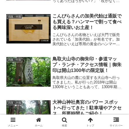
ってあったほうがいい？」「杖がなくて
も簡単に行ける方法ってない？」こんぴ
らさんって本宮まで785段、奥社までだと
1368段もの階段を上るから「杖ってあっ
こんぴらさんの加美代飴は通販で
四国・中国
たほうがいいのか...
も買える？ハンマーで割って食べ
る興味深いお土産！
こんぴらさんの名物といえば大門で販売
されている「加美代飴」が有名です。加
美代飴といえば専用の黄金のハンマーで
割って食べるちょっと変わった飴なんで
す。しかも加美代飴が買えるのはこんぴ
らさんの365段目にある大門にある専門店
鳥取大山寺の御朱印・参道マッ
四国・中国
とちょっと貴重なお土...
プ・ランチ・アクセス情報｜御朱
印は開山1300年の限定版！
鳥取県大山の麓に位置する大山寺へ行っ
てきました。私が行った2018年は開山
1300年ということもあって、1300年期間
限定の御朱印を頂いて来ました。今回は
大山寺近くのランチやホテル、車でアク
セスした場合の駐車場や、米子からバス
大神山神社奥宮のパワー スポッ
四国・中国
でのアクセス情...
トへ行ってきた！駐車場やアクセ
ス、所要時間もご紹介！
鳥取県ブナ林が広がる緑深い大山の麓に
位置する大神山神社奥宮。神聖な雰囲気
メニュー
ホーム
検索
トップ
サイドバー