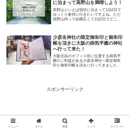
る博物館で御朱印がいただ...
に泊まって高野山を満喫しよう！
高野山といえば宿坊に泊まって1泊2日で
ゆっくり参拝に行きたいですよね。ただ
高野山内って結構広くて1泊2日でどこま
で観光スポットを巡れるのかちょっと気
にもなります。そこで今回は私が実際に
行った高野山の1日2日の旅行記をモデル
少彦名神社の限定御朱印と御朱印
コースでご紹介した...
関西
帳を頂きに大阪の病気平癒の神社
へ行って来た！
大阪北浜のオフィス街に位置する病気平
癒のご利益がある少彦名神社へ限定御朱
印と御朱印帳を頂きに行ってきました。
少彦名神社の限定御朱印はイベント毎に
デザインが変り、種類がものすごく豊富
にあります！御朱印によっては整理券が
必要なものもあるし、頂け...
スポンサーリンク
メニュー
ホーム
検索
トップ
サイドバー