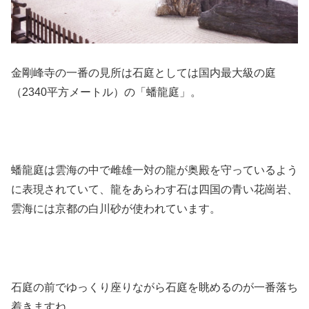
金剛峰寺の一番の見所は石庭としては国内最大級の庭
（2340平方メートル）の「蟠龍庭」。
蟠龍庭は雲海の中で雌雄一対の龍が奥殿を守っているよう
に表現されていて、龍をあらわす石は四国の青い花崗岩、
雲海には京都の白川砂が使われています。
石庭の前でゆっくり座りながら石庭を眺めるのが一番落ち
着きますね。