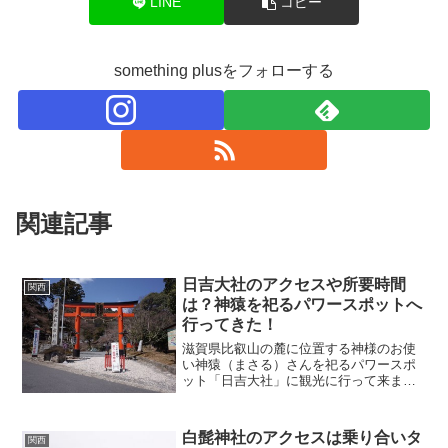
LINE
コピー
something plusをフォローする
関連記事
日吉大社のアクセスや所要時間
関西
は？神猿を祀るパワースポットへ
行ってきた！
滋賀県比叡山の麓に位置する神様のお使
い神猿（まさる）さんを祀るパワースポ
ット「日吉大社」に観光に行って来まし
た。日吉大社は全国に約2000もある日吉
神社の総本宮で約13万坪もの広大な境内
に東本宮本殿、西本宮本殿など多くの社
白髭神社のアクセスは乗り合いタ
関西
殿があり、厄除けの...