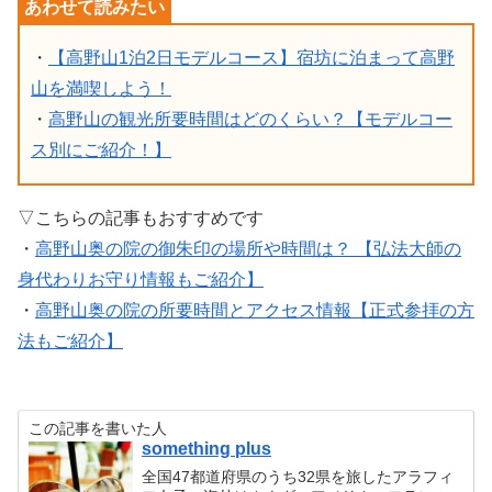
・
【高野山1泊2日モデルコース】宿坊に泊まって高野
山を満喫しよう！
・
高野山の観光所要時間はどのくらい？【モデルコー
ス別にご紹介！】
▽こちらの記事もおすすめです
・
高野山奥の院の御朱印の場所や時間は？ 【弘法大師の
身代わりお守り情報もご紹介】
・
高野山奥の院の所要時間とアクセス情報【正式参拝の方
法もご紹介】
この記事を書いた人
something plus
全国47都道府県のうち32県を旅したアラフィ