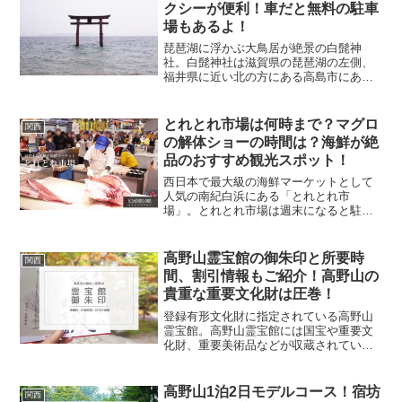
クシーが便利！車だと無料の駐車
場もあるよ！
琵琶湖に浮かぶ大鳥居が絶景の白髭神
社。白髭神社は滋賀県の琵琶湖の左側、
福井県に近い北の方にある高島市にある
絶景神社です。琵琶湖の左側は湖西線エ
リアで電車も1時間に1本しか走ってな
く、しかも白髭神社は最寄り駅の「近江
とれとれ市場は何時まで？マグロ
関西
高島駅」から歩いて30～4...
の解体ショーの時間は？海鮮が絶
品のおすすめ観光スポット！
西日本で最大級の海鮮マーケットとして
人気の南紀白浜にある「とれとれ市
場」。とれとれ市場は週末になると駐車
場になかなか入れないくらいの大人気の
マーケットです。全国から取り寄せた新
鮮な海鮮物が買えるし、白浜のお土産も
高野山霊宝館の御朱印と所要時
関西
買えるし、フードコートもバー...
間、割引情報もご紹介！高野山の
貴重な重要文化財は圧巻！
登録有形文化財に指定されている高野山
霊宝館。高野山霊宝館には国宝や重要文
化財、重要美術品などが収蔵されていて
高野山の貴重な文化遺産を見ることがで
きます。しかも高野山霊宝館では御朱印
も頂けるんですよ！文化財を収蔵してい
高野山1泊2日モデルコース！宿坊
関西