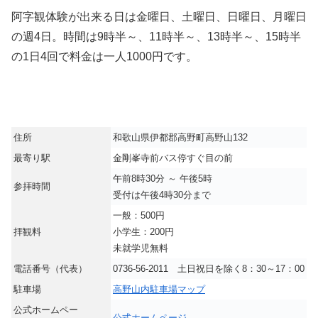
阿字観体験が出来る日は金曜日、土曜日、日曜日、月曜日
の週4日。時間は9時半～、11時半～、13時半～、15時半
の1日4回で料金は一人1000円です。
住所
和歌山県伊都郡高野町高野山132
最寄り駅
金剛峯寺前バス停すぐ目の前
午前8時30分 ～ 午後5時
参拝時間
受付は午後4時30分まで
一般：500円
拝観料
小学生：200円
未就学児無料
電話番号（代表）
0736-56-2011 土日祝日を除く8：30～17：00
駐車場
高野山内駐車場マップ
公式ホームペー
公式ホームページ