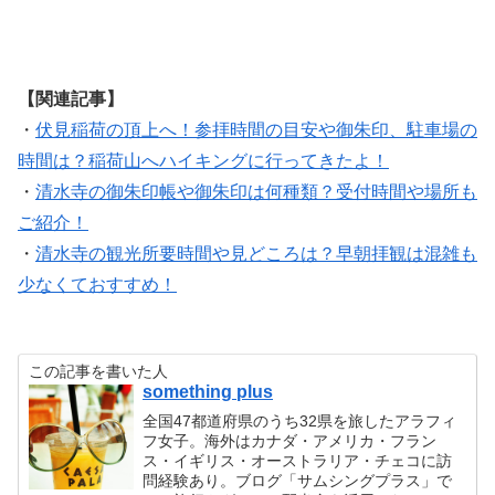
【関連記事】
・
伏見稲荷の頂上へ！参拝時間の目安や御朱印、駐車場の
時間は？稲荷山へハイキングに行ってきたよ！
・
清水寺の御朱印帳や御朱印は何種類？受付時間や場所も
ご紹介！
・
清水寺の観光所要時間や見どころは？早朝拝観は混雑も
少なくておすすめ！
この記事を書いた人
something plus
全国47都道府県のうち32県を旅したアラフィ
フ女子。海外はカナダ・アメリカ・フラン
ス・イギリス・オーストラリア・チェコに訪
問経験あり。ブログ「サムシングプラス」で