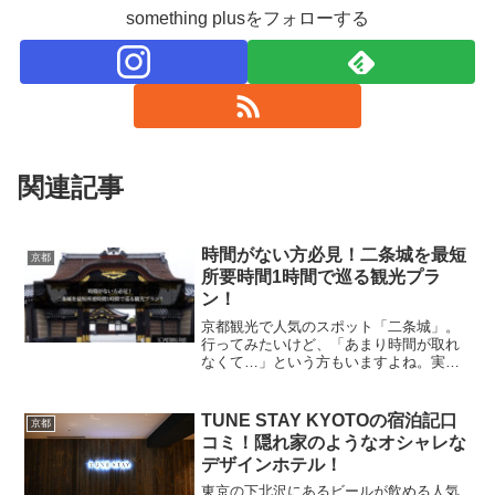
something plusをフォローする
関連記事
時間がない方必見！二条城を最短
京都
所要時間1時間で巡る観光プラ
ン！
京都観光で人気のスポット「二条城」。
行ってみたいけど、「あまり時間が取れ
なくて…」という方もいますよね。実は
二条城、見どころを押さえれば最短1時間
でもしっかり楽しめます♪歴史ある建物や
庭園をサクッと巡れるルートを知ってお
TUNE STAY KYOTOの宿泊記口
京都
けば、忙しい旅のスキ...
コミ！隠れ家のようなオシャレな
デザインホテル！
東京の下北沢にあるビールが飲める人気