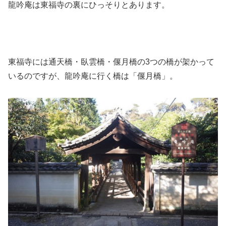
龍吟庵は東福寺の裏にひっそりとあります。
東福寺には通天橋・臥雲橋・偃月橋の3つの橋が架かって
いるのですが、龍吟庵に行く橋は「偃月橋」。