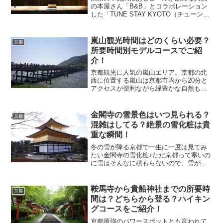
の本屋さん「B&B」とコラボレーション
した「TUNE STAY KYOTO（チューンス
テイ京都）」。TUNE STAY KYOTOは京
都駅から徒歩5分とアクセスがめちゃくち
ゃ便利で絶好のロケーションに位置...
嵐山観光時間はどのくらい必要？
京都
所要時間別モデルコースでご紹
介！
京都観光に人気の嵐山エリア。京都の北
西に位置する嵐山は京都市内から20分と
アクセスが便利ながら緑豊かな自然も楽
しめる京都観光の名所ですね。嵐山は桜
や紅葉の季節になると鉄板観光名所の
「渡月橋」は規制が入るほどの混雑ぶり
金閣寺の雪景色はいつ見られる？
京都
です。ピークの渡月橋、本...
混雑はしてる？絶景の雪化粧は貴
重な瞬間！
冬の雪が降る京都で一生に一度は見てみ
たい金閣寺の雪化粧♪ただ京都って寒いの
に雪はそんなに積もらないので、雪が降
ったとしても年に2～3回ほどのチャンス
と確率はかなり低いです。でも天気予報
をよくチェックして京都南部に夜から朝
鞍馬寺から貴船神社までの所要時
京都
にかけて雪の予報が出...
間は？どちらから登る？ハイキン
グコースをご紹介！
京都最強のパワースポットとも言われて