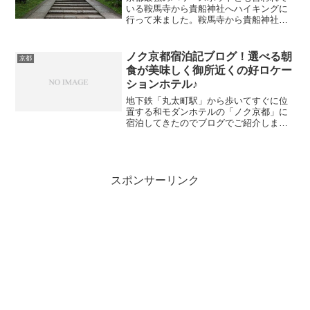
いる鞍馬寺から貴船神社へハイキングに
行って来ました。鞍馬寺から貴船神社へ
のハイキングルートって人気だけど初め
て行く場合だと「鞍馬寺から貴船神社の
徒歩での行き方ってどういくの？」「鞍
ノク京都宿泊記ブログ！選べる朝
京都
馬寺から貴船神社へ徒歩だ...
食が美味しく御所近くの好ロケー
ションホテル♪
地下鉄「丸太町駅」から歩いてすぐに位
置する和モダンホテルの「ノク京都」に
宿泊してきたのでブログでご紹介しま
す。ノク京都は地下鉄からすぐとアクセ
スも良く、また向かいには京都御苑があ
るので観光にも便利な好ロケーション！
お部屋も和をイメージした部...
スポンサーリンク