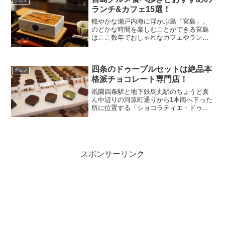
グルメ
ランチ&カフェ15選！
穏やかな瀬戸内海に浮かぶ島「宮島」。
のどかな時間を楽しむことができる宮島
はここ数年でおしゃれなカフェやランチ
処がどんどん増えてきてます！2017年秋
には厳島神社近くにスターバックスも出
来て話題になりましたよね。関西の離島
四条のドゥーブルセットは絶品本
「淡路島」にもおしゃ...
グルメ
格派チョコレート専門店！
祇園四条駅と地下鉄烏丸駅のちょうど真
ん中辺りの河原町通りから1本南へ下った
所に位置する「ショコラティエ・ドゥー
ブルセット」。今回祇園四条のチョコレ
ート巡りで外せなかったショコラティ
エ・ドゥーブルセットはまだ行ったこと
がない方には是非行って欲...
スポンサーリンク