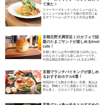
て来た！
ファーマーズキッチンのメニューはどん
なメニューがあるの？大阪の茨木市にあ
るザファームへのアクセス方法は電車だ
けでも行ける？大阪の茨木市にあるオシ
ャレな「the Farm UNIVERSAL
OSAKA（ザファームユニバーサル大
阪）」へ行って...
京都北野天満宮近くのカフェで話
グルメ
題のたまごサンドが楽しめるknot
cafe！
京都に来たらお寺や神社巡り以外におし
ゃれなカフェ巡りも楽しみの一つです。
今回は雑誌京都のおやつ (えるまがMOOK
SAVVY別冊)に掲載されていた北野天満宮
近くのNYの雰囲気が楽しめるおしゃれな
カフェ「knot café」へ行って来ました...
京都でランチバイキングが楽しめ
グルメ
るおすすめホテル6選！
何回訪れても飽きが来ない京都。嵐山は
東山、岡崎エリアに貴船エリアと観光名
所も多く、どのエリアを訪れても絵にな
りますね。人気の嵐山や清水寺がある東
山エリアは観光シーズンにもなるともの
すごい人でいっぱい！ここ数年、年々観
宮島グルメ食べ歩きとおすすめの
光客が増えているような気...