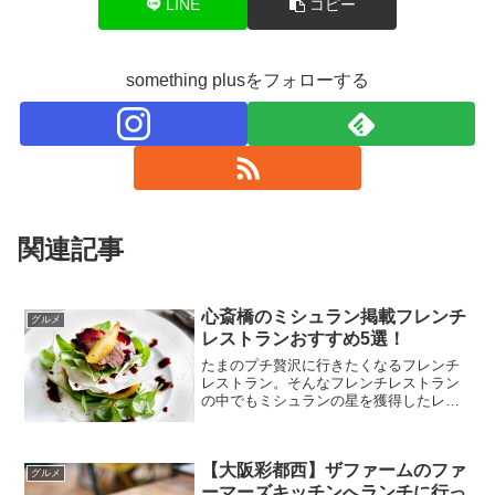
LINE
コピー
something plusをフォローする
関連記事
心斎橋のミシュラン掲載フレンチ
グルメ
レストランおすすめ5選！
たまのプチ贅沢に行きたくなるフレンチ
レストラン。そんなフレンチレストラン
の中でもミシュランの星を獲得したレス
トランはまた格別ですよね！大阪心斎橋
エリアにはミシュラン星を獲得したフレ
ンチレストランが2店舗、ビブグルマンレ
【大阪彩都西】ザファームのファ
ストランが3店舗ありま...
グルメ
ーマーズキッチンへランチに行っ