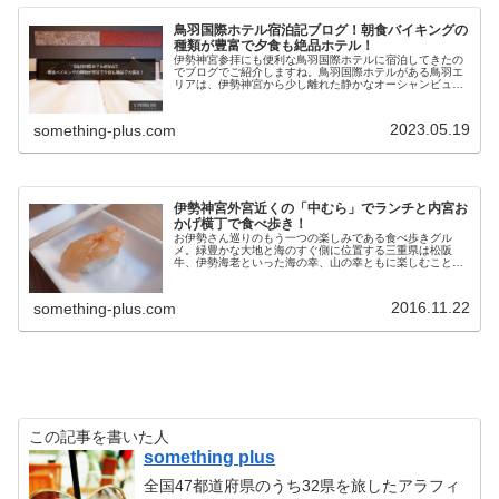
鳥羽国際ホテル宿泊記ブログ！朝食バイキングの
種類が豊富で夕食も絶品ホテル！
伊勢神宮参拝にも便利な鳥羽国際ホテルに宿泊してきたの
でブログでご紹介しますね。鳥羽国際ホテルがある鳥羽エ
リアは、伊勢神宮から少し離れた静かなオーシャンビュー
を楽しむことが出来ます。また鳥羽国際ホテルといえば天
皇陛下が来泊されたこともある由緒...
2023.05.19
something-plus.com
伊勢神宮外宮近くの「中むら」でランチと内宮お
かげ横丁で食べ歩き！
お伊勢さん巡りのもう一つの楽しみである食べ歩きグル
メ。緑豊かな大地と海のすぐ側に位置する三重県は松阪
牛、伊勢海老といった海の幸、山の幸ともに楽しむことが
でき、美味しいグルメを楽しむことができます。今回は伊
勢神宮周辺で楽しめるグルメを実際に行...
2016.11.22
something-plus.com
この記事を書いた人
something plus
全国47都道府県のうち32県を旅したアラフィ