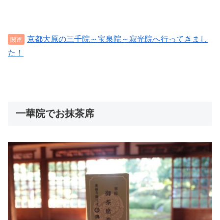
京都大原の三千院～宝泉院～寂光院へ行ってきまし
た！
一華院でお抹茶席