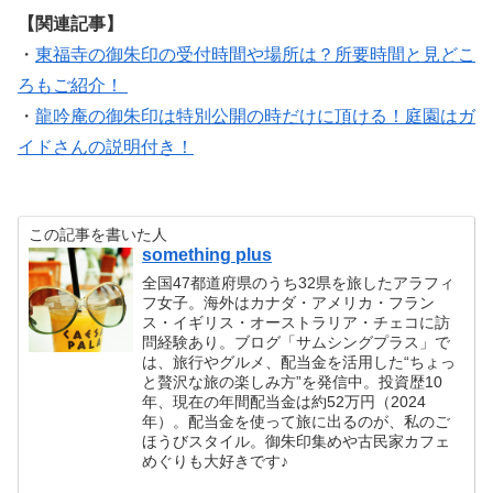
【関連記事】
・
東福寺の御朱印の受付時間や場所は？所要時間と見どこ
ろもご紹介！
・
龍吟庵の御朱印は特別公開の時だけに頂ける！庭園はガ
イドさんの説明付き！
この記事を書いた人
something plus
全国47都道府県のうち32県を旅したアラフィ
フ女子。海外はカナダ・アメリカ・フラン
ス・イギリス・オーストラリア・チェコに訪
問経験あり。ブログ「サムシングプラス」で
は、旅行やグルメ、配当金を活用した“ちょっ
と贅沢な旅の楽しみ方”を発信中。投資歴10
年、現在の年間配当金は約52万円（2024
年）。配当金を使って旅に出るのが、私のご
ほうびスタイル。御朱印集めや古民家カフェ
めぐりも大好きです♪