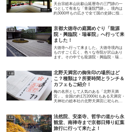
天台宗総本山比叡山延暦寺の三門跡の一
つとして有名な「青蓮院門跡」。境内は
約3000坪もの広さで全て国の史跡に指定
されています。そんなに広かったら青蓮
院門跡（しょうれんいんもんぜき）の拝
観所要時間ってどれくらいあったらいい
京都大徳寺の庭園めぐり「龍源
京都
のかな？って思います...
院・興臨院・瑞峯院」へ行って来
ました！
大徳寺へ行って来ました。大徳寺境内は
ものすごく広く、色々な寺院が沢山あり
ます。その中でも龍源院・興臨院・瑞峯
院の3か所に参拝してきました。今回は大
徳寺のアクセス方法や美しい塔頭、おす
すめのランチスポットもご紹介したいと
北野天満宮の御朱印の場所はど
京都
思います。
こ？種類は？所要時間とランチ＆
カフェもご紹介！
梅の名所として人気のある「北野天満
宮」。全国の約1万2000社もある天満宮・
天神社の総本社の北野天満宮に祀られて
いる神様は学問の神様「菅原道真公」。
北野天満宮といえば春夏秋冬で季節毎の
美しい景色を楽しむことができるんです
法然院、安楽寺、哲学の道から永
京都
けどやっぱり梅の季節...
観堂、南禅寺まで京都日帰り紅葉
旅行に行って来たよ！