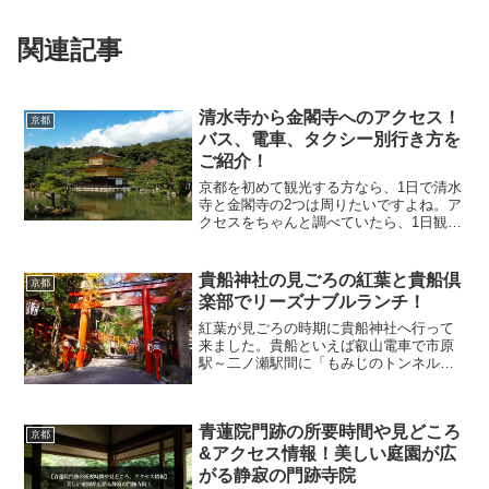
関連記事
清水寺から金閣寺へのアクセス！
京都
バス、電車、タクシー別行き方を
ご紹介！
京都を初めて観光する方なら、1日で清水
寺と金閣寺の2つは周りたいですよね。ア
クセスをちゃんと調べていたら、1日観光
でも伏見稲荷大社、清水寺、金閣寺の3つ
は観光することができます。伏見稲荷・
清水寺・金閣寺を効率よく巡るモデルコ
貴船神社の見ごろの紅葉と貴船倶
京都
ース！京都鉄板プ...
楽部でリーズナブルランチ！
紅葉が見ごろの時期に貴船神社へ行って
来ました。貴船といえば叡山電車で市原
駅～二ノ瀬駅間に「もみじのトンネル」
と呼ばれる区間があり、夜にはライトア
ップもされそれはきれいな光景が広がっ
ています。この区間は紅葉の季節、速度
青蓮院門跡の所要時間や見どころ
を落として走ってくれます...
京都
&アクセス情報！美しい庭園が広
がる静寂の門跡寺院