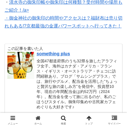
・
清水寺の御朱印帳や御朱印は何種類？受付時間や場所も
ご紹介！/a>
・
御金神社の御朱印の時間やアクセスは？福財布は売り切
れもある!?京都最強の金運パワースポットへ行ってきた！
この記事を書いた人
something plus
全国47都道府県のうち32県を旅したアラフィ
フ女子。海外はカナダ・アメリカ・フラン
ス・イギリス・オーストラリア・チェコに訪
問経験あり。ブログ「サムシングプラス」で
は、旅行やグルメ、配当金を活用した“ちょっ
と贅沢な旅の楽しみ方”を発信中。投資歴10
年、現在の年間配当金は約52万円（2024
年）。配当金を使って旅に出るのが、私のご
ほうびスタイル。御朱印集めや古民家カフェ
めぐりも大好きです♪
メニュー
ホーム
検索
トップ
サイドバー