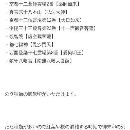
・京都十二薬師霊場2番【薬師如来】
・真言宗十八本山【弘法大師】
・京都十三仏霊場第12番【大日如来】
・洛陽三十三観音第23番【十一面観音菩薩】
・観智院【虚空蔵菩薩】
・都七福神【毘沙門天】
・西国愛染十七霊場第8番【愛染明王】
・鎮守八幡宮【南無八幡大菩薩】
の９種類の御朱印がいただけます。
ただ種類が多いので紅葉や桜の混雑する時期で御朱印の列