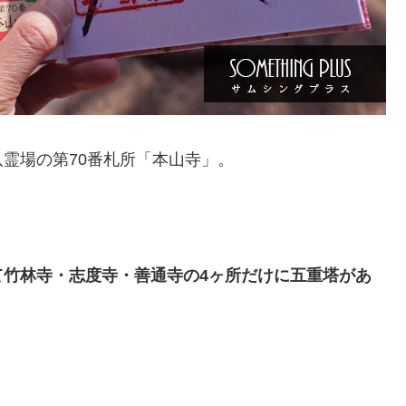
霊場の第70番札所「本山寺」。
て竹林寺・志度寺・善通寺の4ヶ所だけに五重塔があ